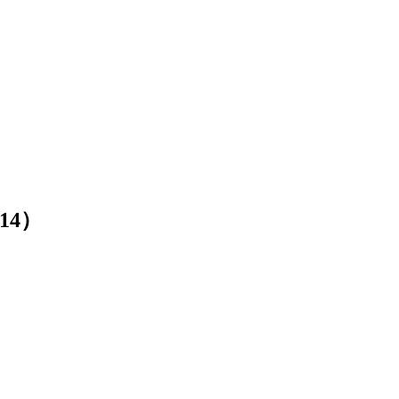
.14
）