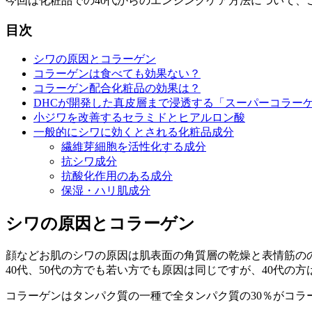
今回は化粧品での40代からのエンジングケア方法について、
目次
シワの原因とコラーゲン
コラーゲンは食べても効果ない？
コラーゲン配合化粧品の効果は？
DHCが開発した真皮層まで浸透する「スーパーコラー
小ジワを改善するセラミドとヒアルロン酸
一般的にシワに効くとされる化粧品成分
繊維芽細胞を活性化する成分
抗シワ成分
抗酸化作用のある成分
保湿・ハリ肌成分
シワの原因とコラーゲン
顔などお肌のシワの原因は肌表面の角質層の乾燥と表情筋の
40代、50代の方でも若い方でも原因は同じですが、40代
コラーゲンはタンパク質の一種で全タンパク質の30％がコ