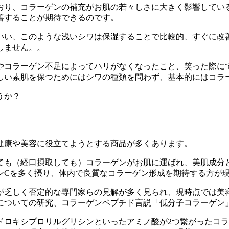
ており、コラーゲンの補充がお肌の若々しさに大きく影響してい
善することが期待できるのです。
いい、このような浅いシワは保湿することで比較的、すぐに改
しません。。
やコラーゲン不足によってハリがなくなったこと、笑った際に
しい素肌を保つためにはシワの種類を問わず、基本的にはコラ
うか？
健康や美容に役立てようとする商品が多くあります。
ても（経口摂取しても）コラーゲンがお肌に運ばれ、美肌成分
ンCを多く摂り、体内で良質なコラーゲン形成を期待する方が
が乏しく否定的な専門家らの見解が多く見られ、現時点では美
についての研究、コラーゲンペプチド言説「低分子コラーゲン
ドロキシプロリルグリシンといったアミノ酸が2つ繋がったコ