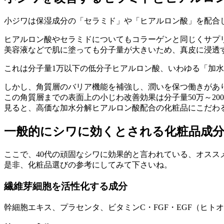
小ジワは保湿成分の「セラミド」や「ヒアルロン酸」を配合
ヒアルロン酸やセラミドについてもコラーゲンと同じくサプ
美容液などで肌に塗っても分子量が大きいため、真皮に浸透
これは分子量1万以下の低分子ヒアルロン酸、いわゆる「加
しかし、角質層のバリア機能を補強し、潤いを保つ働きがあ
この角質層までの表面上の小じわ改善効果は分子量50万～2
見ると、高価な加水分解ヒアルロン酸配合の化粧品にこだわ
一般的にシワに効くとされる化粧品成
ここで、40代の頑固なシワに効果的と言われている、オスス
是非、化粧品選びの参考にしてみて下さいね。
繊維芽細胞を活性化する成分
幹細胞エキス、プラセンタ、ビタミンC・FGF・EGF（ヒト