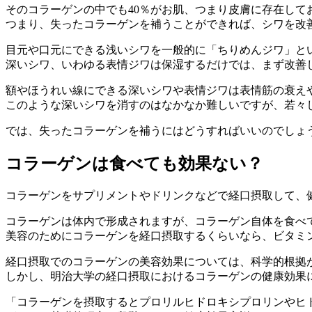
そのコラーゲンの中でも40％がお肌、つまり皮膚に存在し
つまり、失ったコラーゲンを補うことができれば、シワを改
目元や口元にできる浅いシワを一般的に「ちりめんジワ」と
深いシワ、いわゆる表情ジワは保湿するだけでは、まず改善
額やほうれい線にできる深いシワや表情ジワは表情筋の衰え
このような深いシワを消すのはなかなか難しいですが、若々
では、失ったコラーゲンを補うにはどうすればいいのでしょ
コラーゲンは食べても効果ない？
コラーゲンをサプリメントやドリンクなどで経口摂取して、
コラーゲンは体内で形成されますが、コラーゲン自体を食べ
美容のためにコラーゲンを経口摂取するくらいなら、ビタミ
経口摂取でのコラーゲンの美容効果については、科学的根拠
しかし、明治大学の経口摂取におけるコラーゲンの健康効果
「コラーゲンを摂取するとプロリルヒドロキシプロリンやヒ