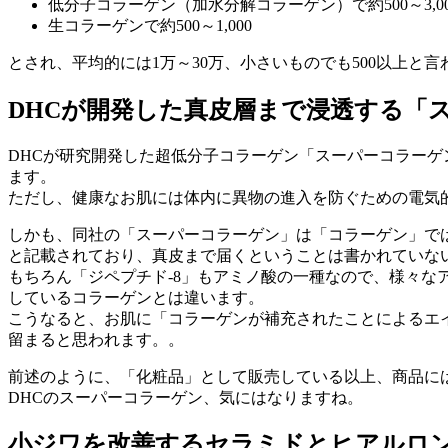
低分子コラーゲン（加水分解コラーゲン）で約500～3,00
生コラーゲンで約500～1,000
とされ、平均的には1万～30万、小さいものでも500以上
DHCが開発した真皮層まで浸透する「
DHCが研究開発した超低分子コラーゲン「スーパーコラーゲ
ます。
ただし、健康なお肌には体内に異物の進入を防ぐための電気的
しかも、同社の「スーパーコラーゲン」は「コラーゲン」では
と記載されており、真皮まで届くということは書かれていな
もちろん「ジペプチド-8」もアミノ酸の一種なので、様々
しているコラーゲンとは違います。
こうなると、お肌に「コラーゲンが補充されたことによるエ
留まると思われます。。
前述のように、「化粧品」として販売している以上、商品には
DHCのスーパーコラーゲン、気にはなりますね。
小ジワを改善するセラミドとヒアルロ