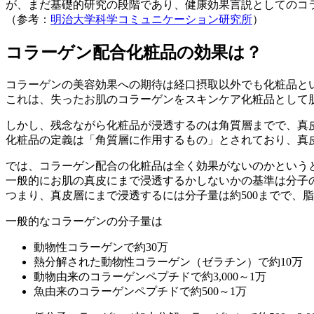
が、まだ基礎的研究の段階であり、健康効果言説としてのコ
（参考：
明治大学科学コミュニケーション研究所
）
コラーゲン配合化粧品の効果は？
コラーゲンの美容効果への期待は経口摂取以外でも化粧品と
これは、失ったお肌のコラーゲンをスキンケア化粧品として
しかし、残念ながら化粧品が浸透するのは角質層までで、真
化粧品の定義は「角質層に作用するもの」とされており、真
では、コラーゲン配合の化粧品は全く効果がないのかという
一般的にお肌の真皮にまで浸透するかしないかの基準は分子
つまり、
真皮層にまで浸透するには分子量は約500までで、
一般的なコラーゲンの分子量は
動物性コラーゲンで約30万
熱分解された動物性コラーゲン（ゼラチン）で約10万
動物由来のコラーゲンペプチドで約3,000～1万
魚由来のコラーゲンペプチドで約500～1万